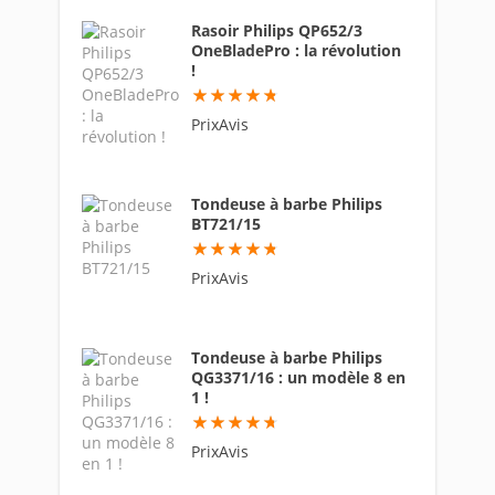
Rasoir Philips QP652/3
OneBladePro : la révolution
!
94.6
PrixAvis
Tondeuse à barbe Philips
BT721/15
94.6
PrixAvis
Tondeuse à barbe Philips
QG3371/16 : un modèle 8 en
1 !
94
PrixAvis