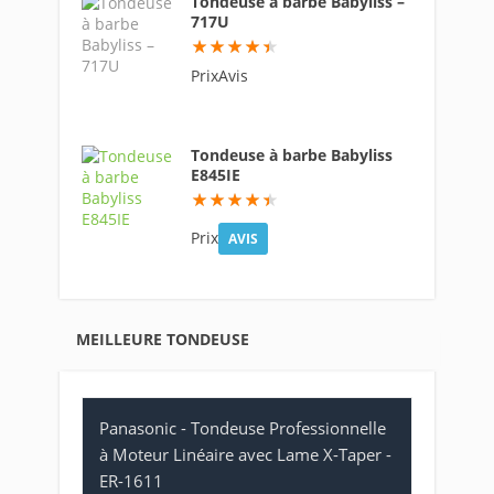
Tondeuse à barbe Babyliss –
717U
89
PrixAvis
Tondeuse à barbe Babyliss
E845IE
88.4
Prix
AVIS
MEILLEURE TONDEUSE
Panasonic - Tondeuse Professionnelle
à Moteur Linéaire avec Lame X-Taper -
ER-1611