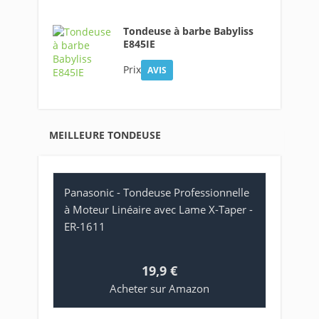
Tondeuse à barbe Babyliss
E845IE
Prix
AVIS
MEILLEURE TONDEUSE
Panasonic - Tondeuse Professionnelle
à Moteur Linéaire avec Lame X-Taper -
ER-1611
19,9 €
Acheter sur Amazon