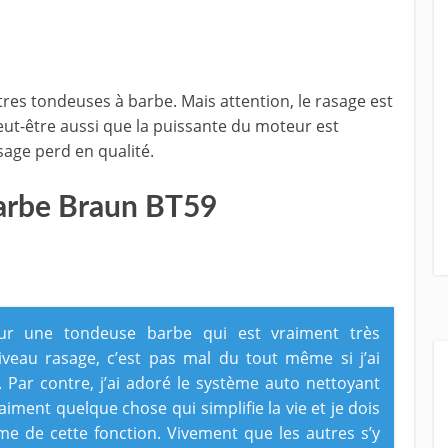
utres tondeuses à barbe. Mais attention, le rasage est
ut-être aussi que la puissante du moteur est
asage perd en qualité.
barbe Braun BT59
our une tondeuse barbe qui est vraiment très
eau rasage, c’est pas mal du tout même si j’ai
. Par contre, j’ai adoré le système auto nettoyant
iment quelque chose qui simplifie la vie et je dois
me de cette fonction. Vivement que les autres s’y