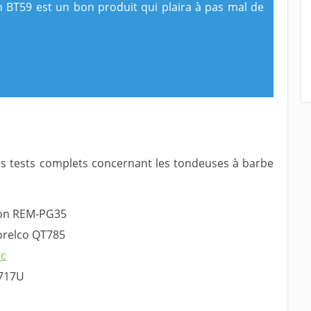
n BT59 est un bon produit qui plaira à pas mal de
es tests complets concernant les tondeuses à barbe
ton REM-PG35
orelco QT785
ic
 717U