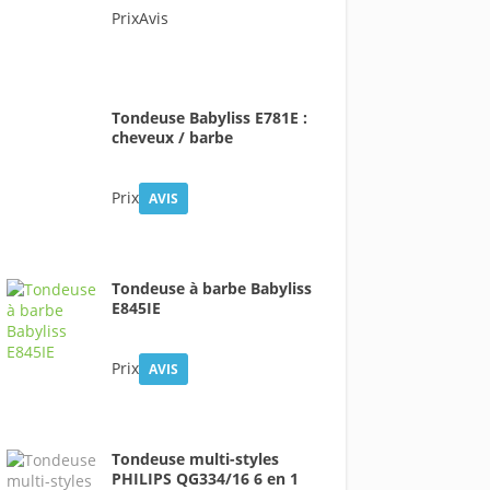
PrixAvis
Tondeuse Babyliss E781E :
cheveux / barbe
Prix
AVIS
Tondeuse à barbe Babyliss
E845IE
Prix
AVIS
Tondeuse multi-styles
PHILIPS QG334/16 6 en 1