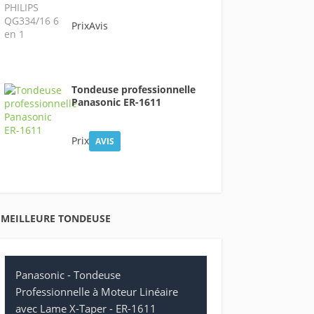
PrixAvis
Tondeuse professionnelle
Panasonic ER-1611
Prix
AVIS
MEILLEURE TONDEUSE
Panasonic - Tondeuse
Professionnelle à Moteur Linéaire
avec Lame X-Taper - ER-1611