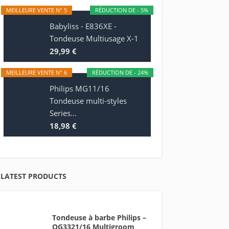
MEILLEURE VENTE N° 5
RÉDUCTION DE - 5%
Babyliss - E836XE -
Tondeuse Multiusage X-1
29,99 €
MEILLEURE VENTE N° 6
RÉDUCTION DE - 24%
Philips MG11/16
Tondeuse multi-styles
Series...
18,98 €
LATEST PRODUCTS
Tondeuse à barbe Philips –
QG3321/16 Multigroom