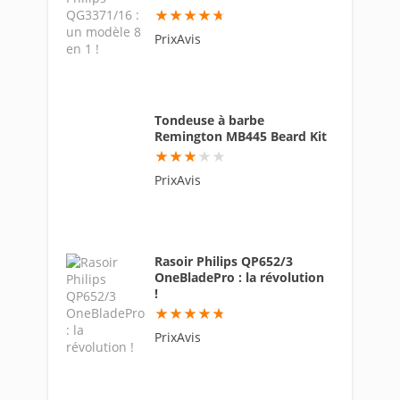
94
PrixAvis
Tondeuse à barbe
Remington MB445 Beard Kit
61
PrixAvis
Rasoir Philips QP652/3
OneBladePro : la révolution
!
94.6
PrixAvis