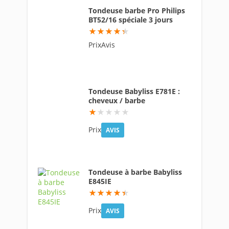
Tondeuse barbe Pro Philips
BT52/16 spéciale 3 jours
87
PrixAvis
Tondeuse Babyliss E781E :
cheveux / barbe
8
Prix
AVIS
Tondeuse à barbe Babyliss
E845IE
88.4
Prix
AVIS