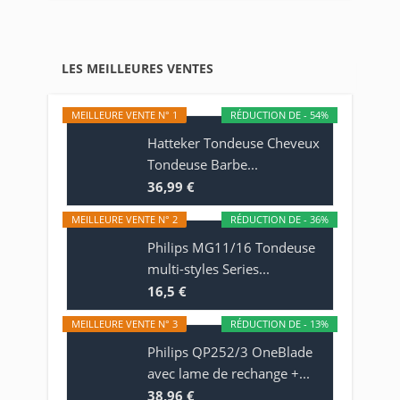
LES MEILLEURES VENTES
MEILLEURE VENTE N° 1
RÉDUCTION DE - 54%
Hatteker Tondeuse Cheveux
Tondeuse Barbe...
36,99 €
MEILLEURE VENTE N° 2
RÉDUCTION DE - 36%
Philips MG11/16 Tondeuse
multi-styles Series...
16,5 €
MEILLEURE VENTE N° 3
RÉDUCTION DE - 13%
Philips QP252/3 OneBlade
avec lame de rechange +...
38,96 €