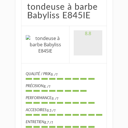
tondeuse à barbe
Babyliss E845IE
8.8
9. /1
QUALITÉ / PRIX
8. /1
PRÉCISION
9. /1
PERFORMANCE
9.5 /1
ACCESOIRES
8.7 /1
ENTRETIEN