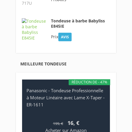
Tondeuse à barbe Babyliss
E845IE
Prix
AVIS
MEILLEURE TONDEUSE
RÉDUCTION DE - 47%
Panasonic - Tondeuse Professionnelle
à Moteur Linéaire avec Lame X-Taper -
ER-1611
16, €
199, €
Acheter sur Amazon