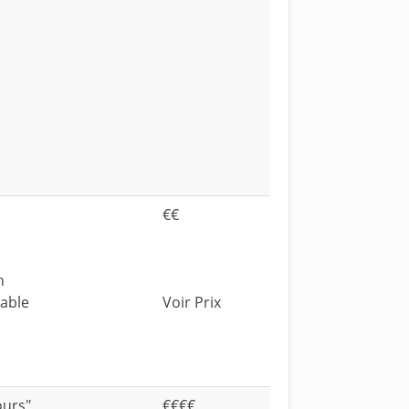
€€
n
dable
Voir Prix
ours"
€€€€