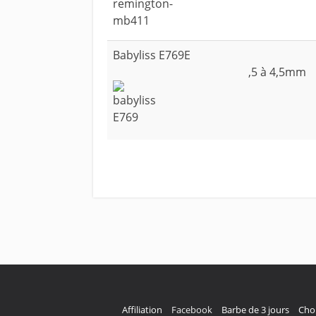
Babyliss E769E
,5 à 4,5mm
Affiliation
Facebook
Barbe de 3 jours
Choi