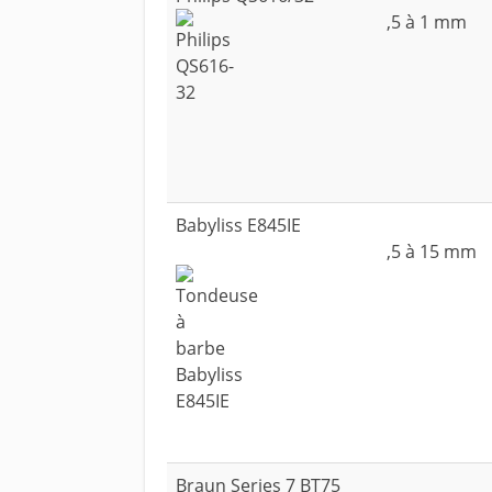
,5 à 1 mm
Babyliss E845IE
,5 à 15 mm
Braun Series 7 BT75