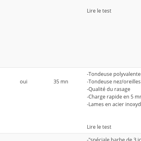
Lire le test
-Tondeuse polyvalente
oui
35 mn
-Tondeuse nez/oreilles
-Qualité du rasage
-Charge rapide en 5 m
-Lames en acier inoxy
Lire le test
-"spéciale barbe de 3 j