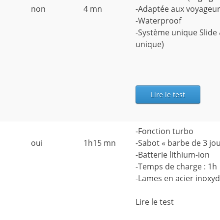
non
4 mn
-Adaptée aux voyageu
-Waterproof
-Système unique Slide 
unique)
Lire le test
-Fonction turbo
oui
1h15 mn
-Sabot « barbe de 3 jou
-Batterie lithium-ion
-Temps de charge : 1h
-Lames en acier inoxy
Lire le test