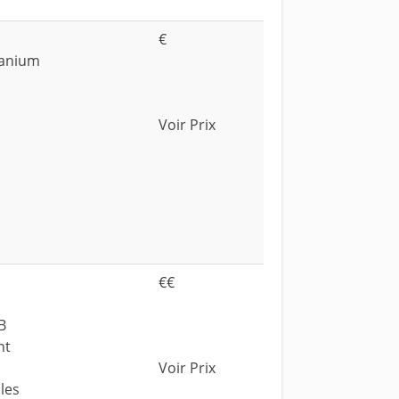
€
tanium
Voir Prix
€€
B
nt
Voir Prix
les