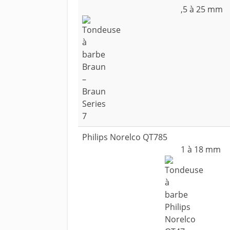
,5 à 25 mm
Philips Norelco QT785
1 à 18 mm