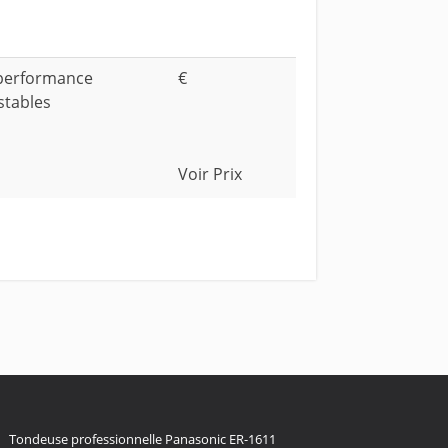
performance
€
stables
Voir Prix
Tondeuse professionnelle Panasonic ER-1611