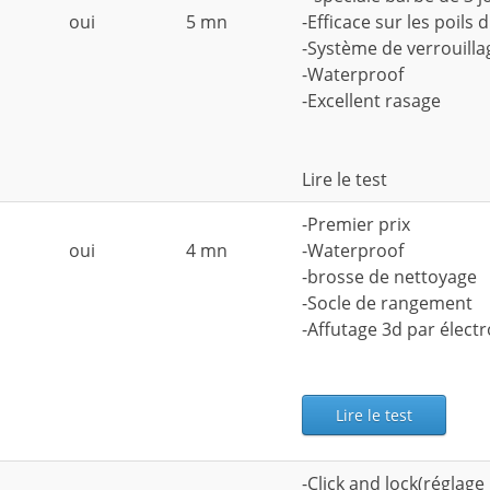
oui
5 mn
-Efficace sur les poils 
-Système de verrouill
-Waterproof
-Excellent rasage
Lire le test
-Premier prix
oui
4 mn
-Waterproof
-brosse de nettoyage
-Socle de rangement
-Affutage 3d par élect
Lire le test
-Click and lock(réglage