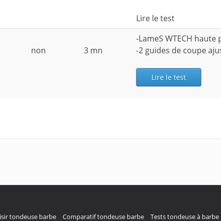
Lire le test
-LameS WTECH haute 
non
3 mn
-2 guides de coupe aju
Lire le test
sir tondeuse barbe
Comparatif tondeuse barbe
Tests tondeuse à barbe