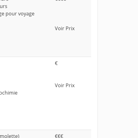
durs
age pour voyage
Voir Prix
€
Voir Prix
rochimie
 molette)
€€€