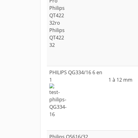
PHILIPS QG334/16 6 en
1
1 à 12 mm
Philips QS616/32