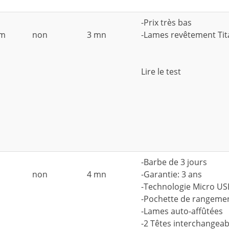
-Prix très bas
mm
non
3 mn
-Lames revêtement Ti
Lire le test
-Barbe de 3 jours
non
4 mn
-Garantie: 3 ans
-Technologie Micro US
-Pochette de rangeme
-Lames auto-affûtées
-2 Têtes interchangeab