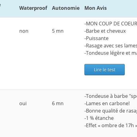
e
Waterproof
Autonomie
Mon Avis
-MON COUP DE COEUR 
non
5 mn
-Barbe et cheveux
-Puissante
-Rasage avec ses lame
-Tondeuse légère et m
Lire le test
-Tondeuse à barbe "spé
oui
6 mn
-Lames en carbone!
-Bonne qualité de ras
-1 % étanche
-Effet « ombre de 17h 