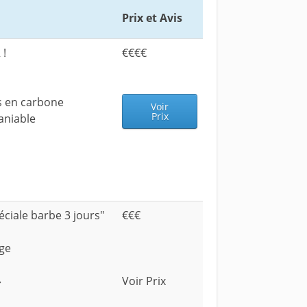
Prix et Avis
!
€€€€
s en carbone
Voir
Prix
aniable
ciale barbe 3 jours"
€€€
age
»
Voir Prix