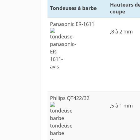
Hauteurs d
Tondeuses à barbe
coupe
Panasonic ER-1611
,8 à 2 mm
Philips QT422/32
,5 à 1 mm