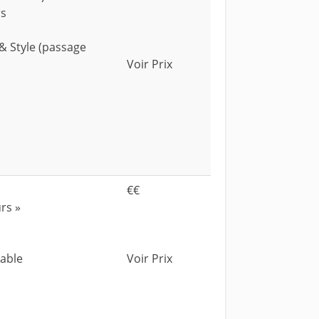
rs
& Style (passage
Voir Prix
€€
rs »
dable
Voir Prix