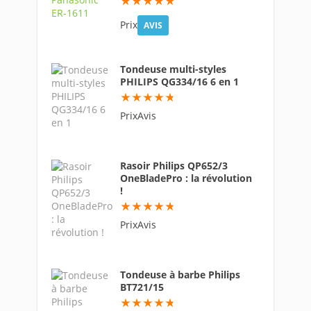
97.6
Prix
AVIS
Tondeuse multi-styles
PHILIPS QG334/16 6 en 1
95
PrixAvis
Rasoir Philips QP652/3
OneBladePro : la révolution
!
94.6
PrixAvis
Tondeuse à barbe Philips
BT721/15
94.6