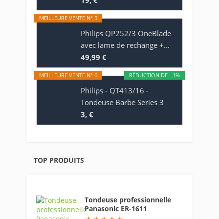
19, €
MEILLEURE VENTE N° 5
Philips QP252/3 OneBlade
avec lame de rechange +...
49,99 €
MEILLEURE VENTE N° 6
RÉDUCTION DE - 1%
Philips - QT413/16 -
Tondeuse Barbe Series 3
3, €
TOP PRODUITS
Tondeuse professionnelle
Panasonic ER-1611