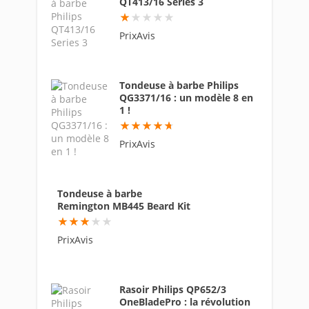
QT413/16 Series 3
9
PrixAvis
Tondeuse à barbe Philips
QG3371/16 : un modèle 8 en
1 !
94
PrixAvis
Tondeuse à barbe
Remington MB445 Beard Kit
61
PrixAvis
Rasoir Philips QP652/3
OneBladePro : la révolution