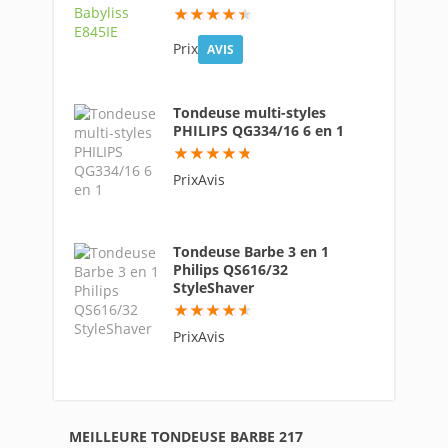
88.4
Prix
AVIS
Tondeuse multi-styles
PHILIPS QG334/16 6 en 1
95
PrixAvis
Tondeuse Barbe 3 en 1
Philips QS616/32
StyleShaver
91.6
PrixAvis
MEILLEURE TONDEUSE BARBE 217