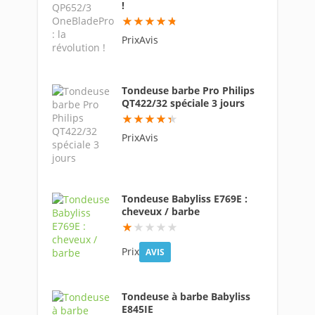
!
94.6
PrixAvis
Tondeuse barbe Pro Philips
QT422/32 spéciale 3 jours
87
PrixAvis
Tondeuse Babyliss E769E :
cheveux / barbe
8
Prix
AVIS
Tondeuse à barbe Babyliss
E845IE